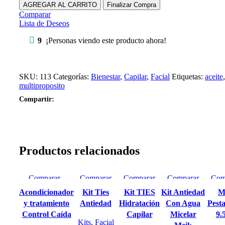
AGREGAR AL CARRITO
Finalizar Compra
Comparar
Lista de Deseos
9
¡Personas viendo este producto ahora!
SKU:
113
Categorías:
Bienestar
,
Capilar
,
Facial
Etiquetas:
aceite
,
multiproposito
Compartir:
Productos relacionados
Comparar
Comparar
Comparar
Comparar
Com
Vista rápida
Vista rápida
Vista rápida
Vista rápida
Vista
Acondicionador
Kit Ties
Kit TIES
Kit Antiedad
M
Lista de Deseos
Lista de
Lista de
Lista de
Lis
y tratamiento
Antiedad
Hidratación
Con Agua
Pesta
Deseos
Deseos
Deseos
De
Control Caída
Capilar
Micelar
9.
Kits
,
Facial