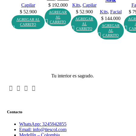
Meik
Capilar
$
192.000
Kits
,
Capilar
Fa
$
52.900
$
52.900
Kits
,
Facial
$
79
AGREGAR
AL
$
144.000
AGREGAR
AGR
AGREGAR AL
CARRITO
AL
CARRITO
AGREGAR
CARRITO
CAR
AL
CARRITO
Tu interior es sagrado.
Contacto
WhatsApp: 3245942855
Email: info@tiescol.com
Medellín – Colombia