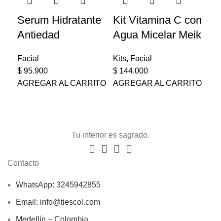
Serum Hidratante
Kit Vitamina C con
Ki
Antiedad
Agua Micelar Meik
Ag
Facial
Kits
,
Facial
Kit
$
95.900
$
144.000
$
1
AGREGAR AL CARRITO
AGREGAR AL CARRITO
AG
Tu interior es sagrado.
Contacto
WhatsApp: 3245942855
Email: info@tiescol.com
Medellín – Colombia