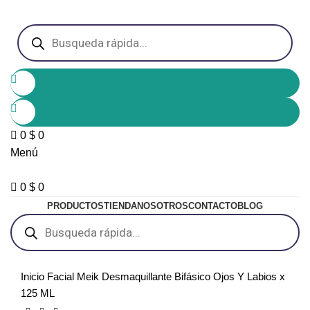
Lista de Deseos
0
$
0
Menú
0
$
0
PRODUCTOS
TIENDA
NOSOTROS
CONTACTO
BLOG
Inicio
Facial
Meik Desmaquillante Bifásico Ojos Y Labios x
125 ML