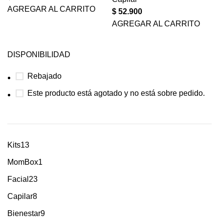
AGREGAR AL CARRITO
$
52.900
AGREGAR AL CARRITO
DISPONIBILIDAD
Rebajado
Este producto está agotado y no está sobre pedido.
Kits
13
MomBox
1
Facial
23
Capilar
8
Bienestar
9